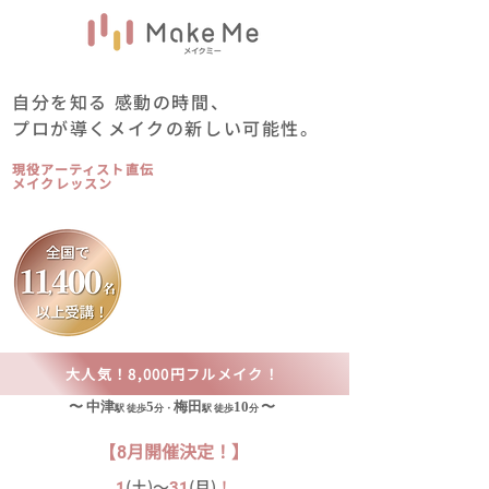
自分を知る 感動の時間、
プロが導くメイクの新しい可能性。
現役アーティスト直伝
メイクレッスン
大人気！8,000円フルメイク！
〜 中津
5
梅田
10
〜
駅 徒歩
分・
駅 徒歩
分
月
開催決定！】
【8
(土)〜
(月)
！
1
31